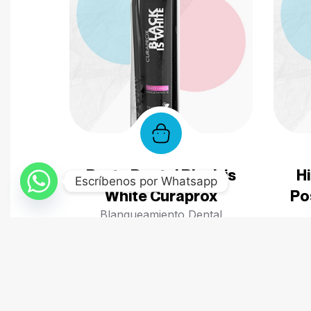
Pasta Dental Black is
Hi
Escríbenos por Whatsapp
White Curaprox
Po
Blanqueamiento Dental