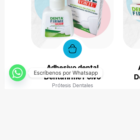
Adhesivo dental
Escríbenos por Whatsapp
Dentafirme Polvo
D
Prótesis Dentales